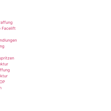
raffung
 Facelift
andlungen
ung
spritzen
ktur
affung
ktur
-OP
n