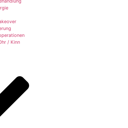
ehandlung
rgie
keover
erung
operationen
Ohr / Kinn