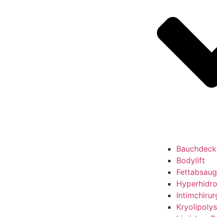
Bauchdeck
Bodylift
Fettabsau
Hyperhidr
Intimchirur
Kryolipoly