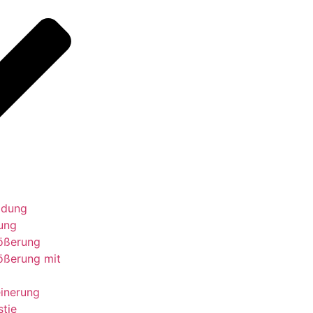
ildung
fung
ößerung
ößerung mit
einerung
tie