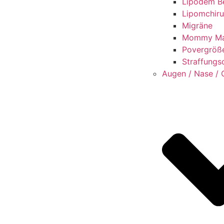
Lipödem B
Lipomchiru
Migräne
Mommy Ma
Povergröß
Straffungs
Augen / Nase / 