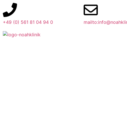
Inhalt
springen
+49 (0) 561 81 04 94 0
mailto:info@noahkli