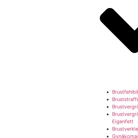
Brustfehlb
Bruststraf
Brustvergr
Brustvergr
Eigenfett
Brustverkl
Gynäkomas