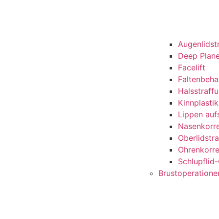
Augenlidst
Deep Plane
Facelift
Faltenbeh
Halsstraff
Kinnplastik
Lippen auf
Nasenkorre
Oberlidstr
Ohrenkorre
Schlupflid
Brustoperatione