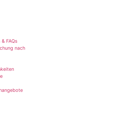
s & FAQs
uchung nach
keiten
te
lenangebote