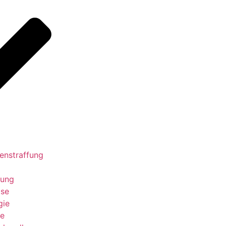
enstraffung
gung
ose
gie
se