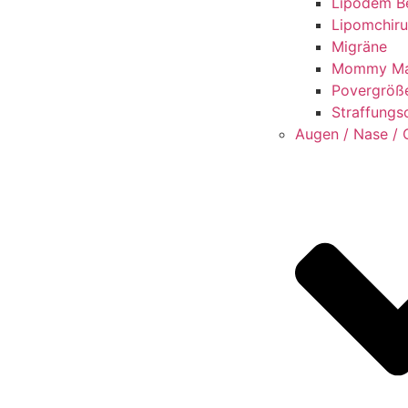
Lipödem B
Lipomchiru
Migräne
Mommy Ma
Povergröß
Straffungs
Augen / Nase / 