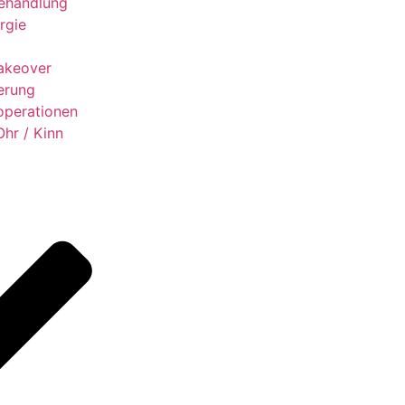
ehandlung
rgie
keover
erung
operationen
Ohr / Kinn