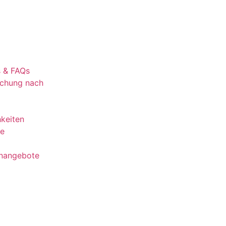
s & FAQs
uchung nach
keiten
te
lenangebote