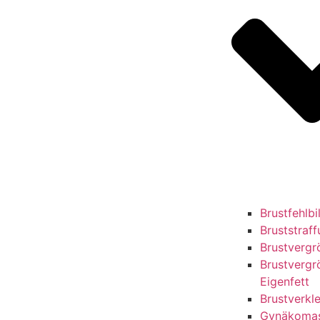
Brustfehlb
Bruststraf
Brustvergr
Brustvergr
Eigenfett
Brustverkl
Gynäkomas