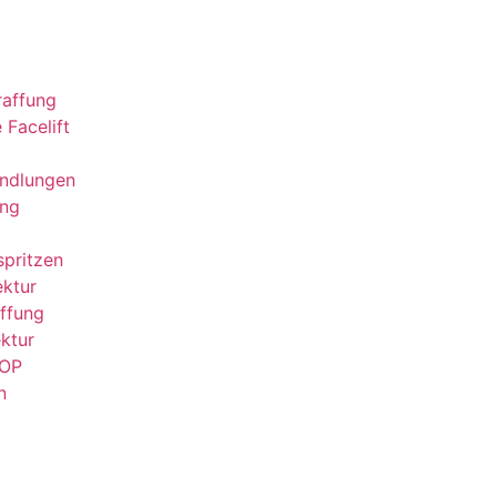
raffung
 Facelift
andlungen
ung
spritzen
ktur
affung
ktur
-OP
n