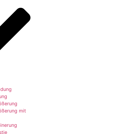
ildung
fung
ößerung
ößerung mit
einerung
tie