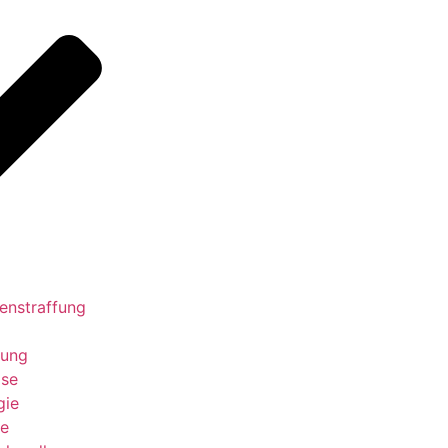
enstraffung
gung
ose
gie
se