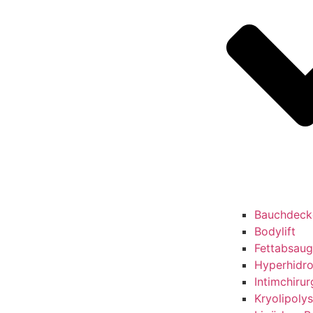
Bauchdeck
Bodylift
Fettabsau
Hyperhidr
Intimchirur
Kryolipoly