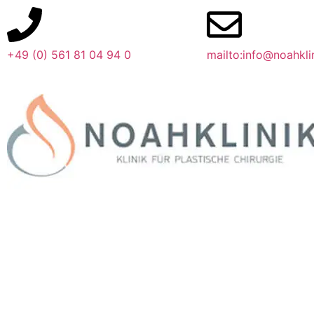
Inhalt
springen
+49 (0) 561 81 04 94 0
mailto:info@noahkli