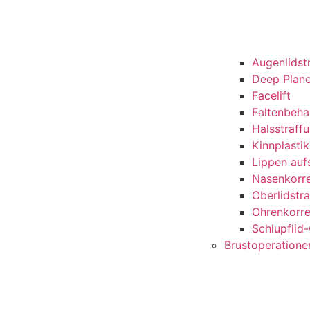
Augenlidst
Deep Plane
Facelift
Faltenbeh
Halsstraff
Kinnplastik
Lippen auf
Nasenkorre
Oberlidstr
Ohrenkorre
Schlupflid
Brustoperatione